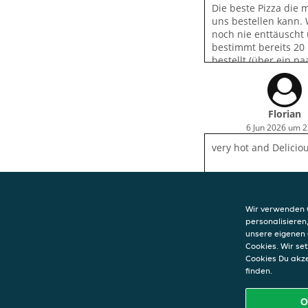
Die beste Pizza die 
uns bestellen kann.
noch nie enttäuscht
bestimmt bereits 20
bestellt (über ein paa
Florian
6 Jun 2026 um 2
very hot and Delicio
Wir verwenden C
personalisieren
unsere eigenen 
Cookies. Wir s
Cookies Du akz
KONTAKT
finden.
Pizza Royal
Ansfeldener Str
O