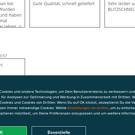
man bei
Gute Qualität, schnell geliefert
Sehr lecker 
 Wurden
BLITZSCHNEL
 und haben
 mal
r Jahre). :)
3:57
us
ookies und andere Technologien, um Dein Benutzererlebnis zu verbessern und
, für Analysen zur Optimierung und Werbung in Zusammenarbeit mit Dritten. 
Cookies und Cookies von Dritten. Wenn Du auf OK klickst, akzeptierst Du die 
etzen immer notwendige Cookies. Wähle
Einstellungen verwalten
, um zu entsch
eptieren möchtest, um Deine Präferenzen anzupassen und um weitere Informa
INFO
AGB
aße 1
Datensc
K
Essentielle