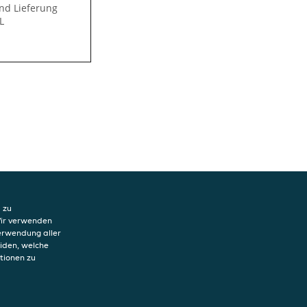
und Lieferung
L
 zu
Wir verwenden
Verwendung aller
eiden, welche
tionen zu
hutzerklärung