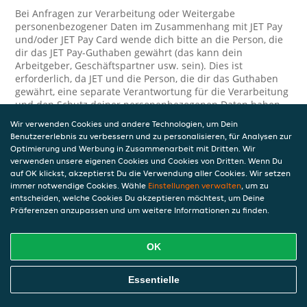
Bei Anfragen zur Verarbeitung oder Weitergabe
personenbezogener Daten im Zusammenhang mit JET Pay
und/oder JET Pay Card wende dich bitte an die Person, die
dir das JET Pay-Guthaben gewährt (das kann dein
Arbeitgeber, Geschäftspartner usw. sein). Dies ist
erforderlich, da JET und die Person, die dir das Guthaben
gewährt, eine separate Verantwortung für die Verarbeitung
und den Schutz deiner personenbezogenen Daten haben.
Wir verwenden Cookies und andere Technologien, um Dein
Solltest du weitere Fragen oder Beschwerden in Bezug auf
Benutzererlebnis zu verbessern und zu personalisieren, für Analysen zur
die Verarbeitung deiner personenbezogenen Daten haben,
Optimierung und Werbung in Zusammenarbeit mit Dritten. Wir
kontaktieren wir dich gerne. Wir würden uns auch über
verwenden unsere eigenen Cookies und Cookies von Dritten. Wenn Du
Tipps oder Vorschläge zur Verbesserung unserer Erklärung
auf OK klickst, akzeptierst Du die Verwendung aller Cookies. Wir setzen
freuen.
immer notwendige Cookies. Wähle
Einstellungen verwalten
, um zu
entscheiden, welche Cookies Du akzeptieren möchtest, um Deine
Sicherheit
Präferenzen anzupassen und um weitere Informationen zu finden.
JET nimmt den Schutz personenbezogener Daten sehr ernst
und daher ergreifen wir angemessene Maßnahmen, um
OK
deine personenbezogenen Daten vor Missbrauch, Verlust,
unbefugtem Zugriff, unerwünschter Offenlegung und
Essentielle
unbefugter Änderung zu schützen. Wenn du der Meinung
bist, dass deine personenbezogenen Daten nicht